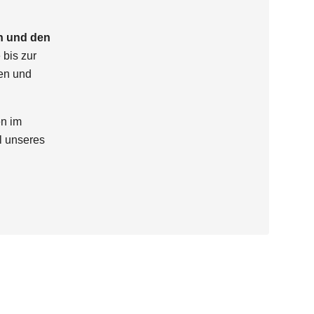
n und den
 bis zur
ten und
en im
l unseres