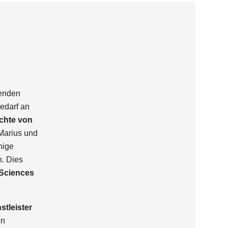
enden
edarf an
chte von
 Marius und
nige
n. Dies
e Sciences
stleister
en