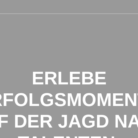
Engine
Life S
ERLEBE
SAP Pe
IT Per
RFOLGSMOMEN
HR:LA
Karrie
F DER JAGD N