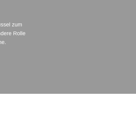
üssel zum
ndere Rolle
he.