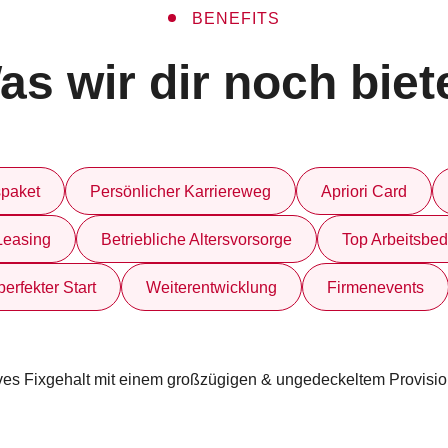
BENEFITS
as wir dir noch biet
spaket
Persönlicher Karriereweg
Apriori Card
Leasing
Betriebliche Altersvorsorge
Top Arbeitsbe
erfekter Start
Weiterentwicklung
Firmenevents
tives Fixgehalt mit einem großzügigen & ungedeckeltem Provisi