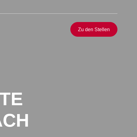
Schnellzugriff
Zu den Stellen
ering Personalvermittlung
ciences Personalvermittlung
rsonalvermittlung
sonalvermittlung
TE
B Lösungen
re bei APRIORI
ACH