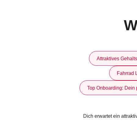
:
W
Attraktives Gehalt
Fahrrad 
Top Onboarding: Dein p
Dich erwartet ein attrak