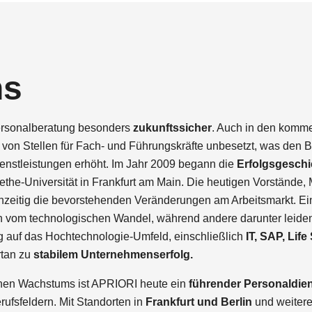
ns
Personalberatung besonders
zukunftssicher
. Auch in den komm
 von Stellen für Fach- und Führungskräfte unbesetzt, was den B
ienstleistungen erhöht. Im Jahr 2009 begann die
Erfolgsgeschi
ethe-Universität in Frankfurt am Main. Die heutigen Vorstände,
ühzeitig die bevorstehenden Veränderungen am Arbeitsmarkt. Ei
en vom technologischen Wandel, während andere darunter leide
ng auf das Hochtechnologie-Umfeld, einschließlich
IT, SAP, Lif
rtan zu
stabilem Unternehmenserfolg.
en Wachstums ist APRIORI heute ein
führender Personaldien
ufsfeldern. Mit Standorten in
Frankfurt und Berlin
und weiter