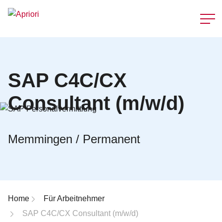
Schnellzu
SAP C4C/CX
Consultant (m/w/d)
Memmingen / Permanent
Breadcrumb-Navigation
Home
Für Arbeitnehmer
SAP C4C/CX Consultant (m/w/d)