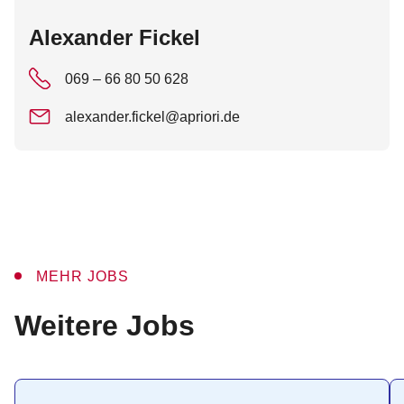
:
Alexander Fickel
069 – 66 80 50 628
alexander.fickel@apriori.de
MEHR JOBS
:
Weitere Jobs