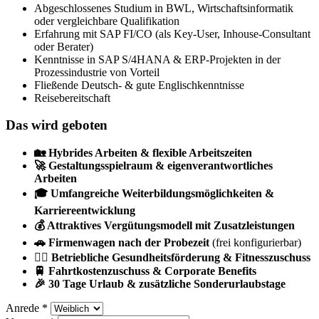
Abgeschlossenes Studium in BWL, Wirtschaftsinformatik
oder vergleichbare Qualifikation
Erfahrung mit SAP FI/CO (als Key-User, Inhouse-Consultant
oder Berater)
Kenntnisse in SAP S/4HANA & ERP-Projekten in der
Prozessindustrie von Vorteil
Fließende Deutsch- & gute Englischkenntnisse
Reisebereitschaft
Das wird geboten
🏡 Hybrides Arbeiten & flexible Arbeitszeiten
🚀 Gestaltungsspielraum & eigenverantwortliches
Arbeiten
🎓 Umfangreiche Weiterbildungsmöglichkeiten &
Karriereentwicklung
💰 Attraktives Vergütungsmodell mit Zusatzleistungen
🚗 Firmenwagen nach der Probezeit
(frei konfigurierbar)
🏋️‍♂️ Betriebliche Gesundheitsförderung & Fitnesszuschuss
🚆 Fahrtkostenzuschuss & Corporate Benefits
🎉 30 Tage Urlaub & zusätzliche Sonderurlaubstage
Anrede
*