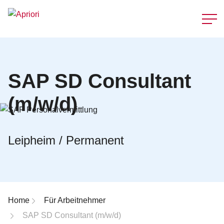
Schnellzu
SAP SD Consultant
(m/w/d)
Leipheim / Permanent
Breadcrumb-Navigation
Home
Für Arbeitnehmer
SAP SD Consultant (m/w/d)