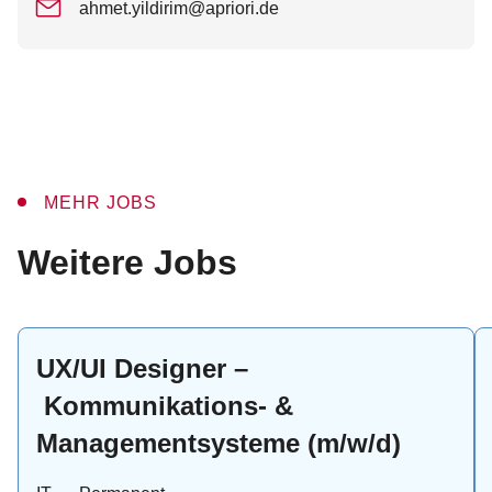
ahmet.yildirim@apriori.de
MEHR JOBS
:
Weitere Jobs
UX/UI Designer –
Kommunikations- &
Managementsysteme (m/w/d)