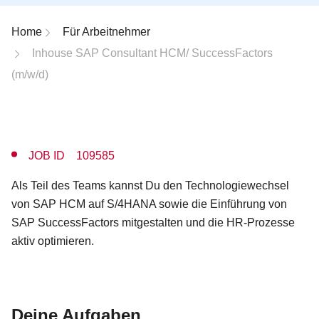
Breadcrumb-Navigation
Home
Für Arbeitnehmer
Inhouse SAP Consultant HCM/ SuccessFactors
(m/w/d)
JOB ID 109585
Als Teil des Teams kannst Du den Technologiewechsel
von SAP HCM auf S/4HANA sowie die Einführung von
SAP SuccessFactors mitgestalten und die HR-Prozesse
aktiv optimieren.
Deine Aufgaben