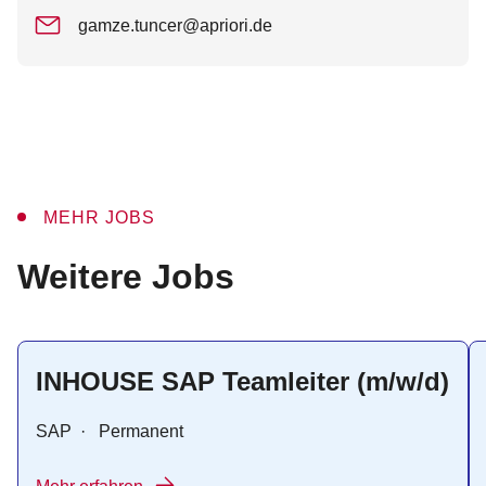
gamze.tuncer@apriori.de
MEHR JOBS
:
Weitere Jobs
INHOUSE SAP Teamleiter (m/w/d)
SAP
·
Permanent