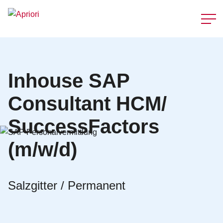
Schnellzu
Inhouse SAP
Consultant HCM/
SuccessFactors
(m/w/d)
Salzgitter / Permanent