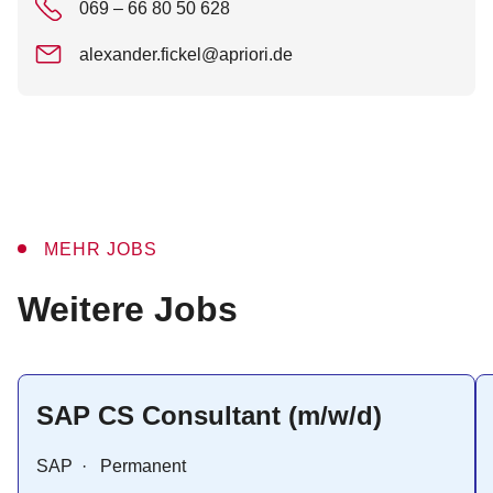
069 – 66 80 50 628
alexander.fickel@apriori.de
MEHR JOBS
:
Weitere Jobs
SAP CS Consultant (m/w/d)
SAP
·
Permanent