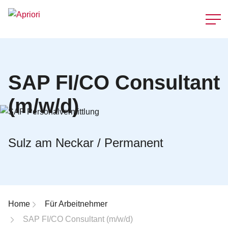
Schnellzu
SAP FI/CO Consultant
(m/w/d)
Sulz am Neckar / Permanent
Breadcrumb-Navigation
Home
Für Arbeitnehmer
SAP FI/CO Consultant (m/w/d)