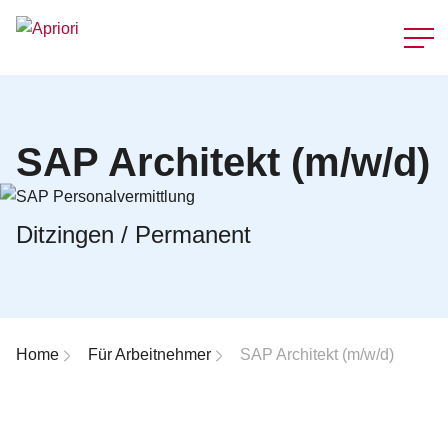
Schnellzu
SAP Architekt (m/w/d)
Ditzingen / Permanent
Breadcrumb-Navigation
Home
Für Arbeitnehmer
SAP Architekt (m/w/d)