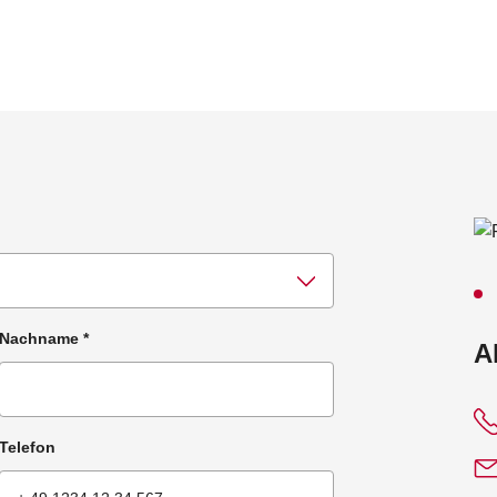
Nachname
*
:
A
Telefon