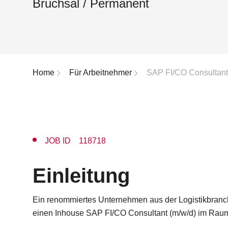
Bruchsal / Permanent
Breadcrumb-Navigation
Home
Für Arbeitnehmer
SAP FI/CO Consultant
JOB ID 118718
Einleitung
Ein renommiertes Unternehmen aus der Logistikbranc
einen Inhouse SAP FI/CO Consultant (m/w/d) im Raum