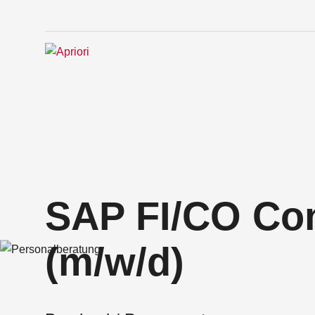
SAP FI/CO Con
(m/w/d)