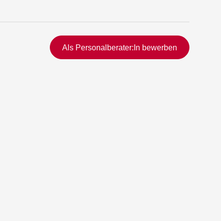
Schnellzugriff
Als Personalberater:In bewerben
rmittlung
vermittlung
ng