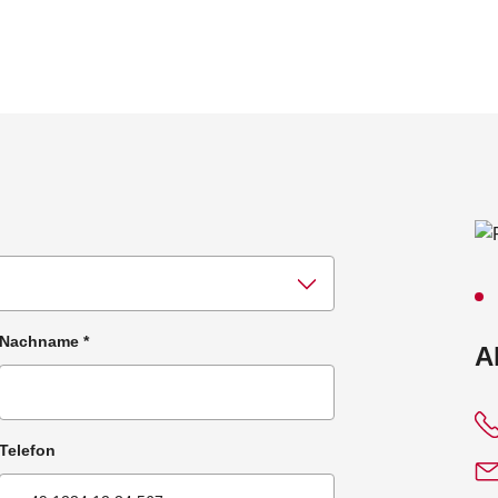
Nachname
*
:
A
Telefon