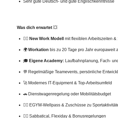
Sehr gute Deutsch- und gute Englischkenntnisse
Was dich erwartet
💥
🧘‍♂️
New Work Modell
mit flexiblen Arbeitszeiten
🌍
Workation
bis zu 20 Tage pro Jahr europaweit a
🎓
Eigene Academy:
Laufbahnplanung, Fach- und
💬 Regelmäßige Teamevents, persönliche Entwic
🚀 Modernes IT-Equipment & Top-Arbeitsumfeld
🚗 Dienstwagenregelung oder Mobilitätsbudget
🏋️‍♀️ EGYM-Wellpass & Zuschüsse zu Sportaktivität
🧘‍♀️ Sabbatical, Flexiday & Bonusregelungen