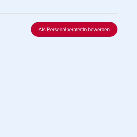
Schnellzugriff
Als Personalberater:In bewerben
rmittlung
vermittlung
ng