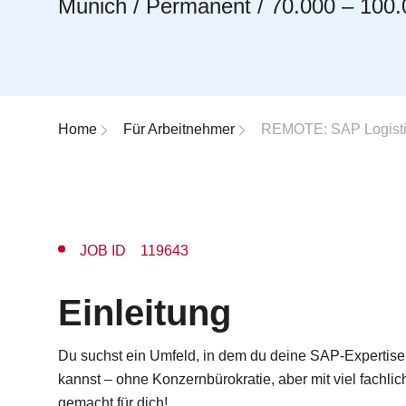
Munich / Permanent / 70.000 – 100.
Breadcrumb-Navigation
Home
Für Arbeitnehmer
REMOTE: SAP Logistik
JOB ID 119643
Einleitung
Du suchst ein Umfeld, in dem du deine SAP-Expertise 
kannst – ohne Konzernbürokratie, aber mit viel fachlic
gemacht für dich!