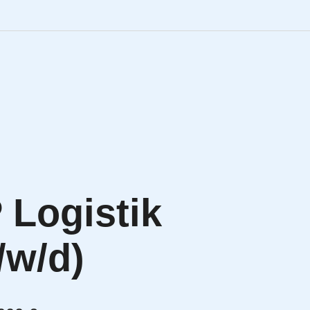
Engineering Personalve
Life Sciences Personal
SAP Personalvermittlu
IT Personalvermittlung
Logistik
HR:LAB Lösungen
/w/d)
Karriere bei APRIORI