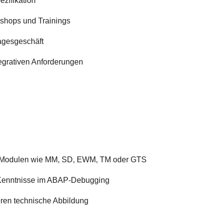
zifikation
shops und Trainings
agesgeschäft
egrativen Anforderungen
P-Modulen wie MM, SD, EWM, TM oder GTS
 Kenntnisse im ABAP-Debugging
eren technische Abbildung