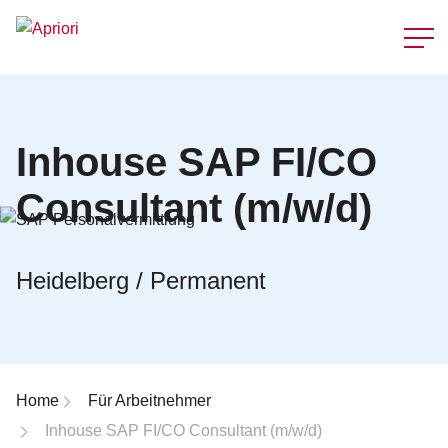
Schnellzu
Inhouse SAP FI/CO
Consultant (m/w/d)
Heidelberg / Permanent
Breadcrumb-Navigation
Home
Für Arbeitnehmer
Inhouse SAP FI/CO Consultant (m/w/d)