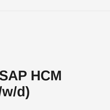
Engineering Personalve
Life Sciences Personal
SAP Personalvermittlu
IT Personalvermittlung
 SAP HCM
HR:LAB Lösungen
/w/d)
Karriere bei APRIORI