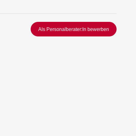
Schnellzugriff
Als Personalberater:In bewerben
rmittlung
vermittlung
ng