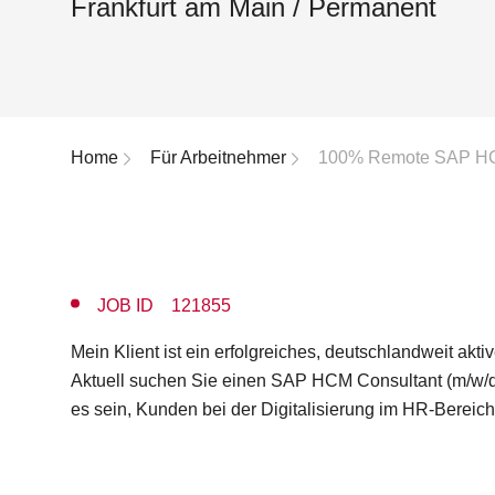
Frankfurt am Main / Permanent
Breadcrumb-Navigation
Home
Für Arbeitnehmer
100% Remote SAP HCM
JOB ID 121855
Mein Klient ist ein erfolgreiches, deutschlandweit ak
Aktuell suchen Sie einen SAP HCM Consultant (m/w/d
es sein, Kunden bei der Digitalisierung im HR-Bereich