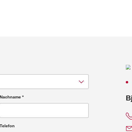
:
B
Nachname
*
Telefon