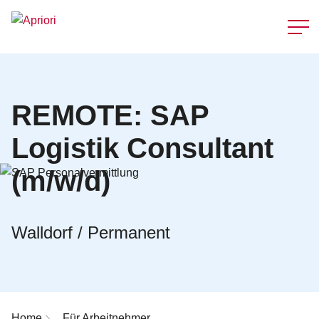
Schnellzu
REMOTE: SAP
Logistik Consultant
(m/w/d)
Walldorf / Permanent
Breadcrumb-Navigation
Home
Für Arbeitnehmer