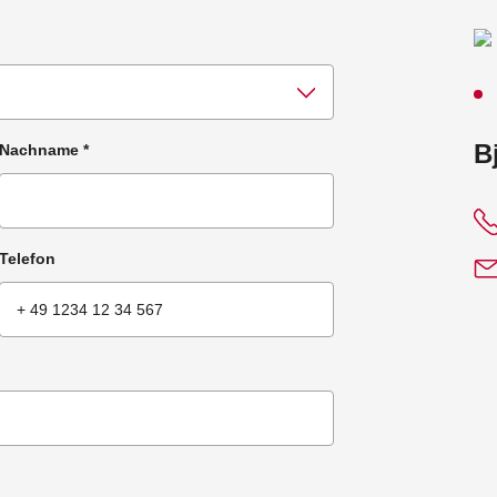
:
B
Nachname
*
Telefon