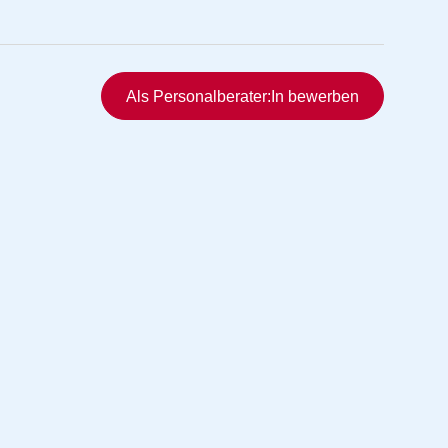
Schnellzugriff
Als Personalberater:In bewerben
rmittlung
vermittlung
ng