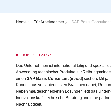
Breadcrumb-Navigation
Home
Für Arbeitnehmer
SAP Basis Consultant 
JOB ID 124774
Das Unternehmen ist international tätig und spezialisi
Anwendung technischer Produkte zur Reibungsminder
einen
SAP Basis Consultant (m/w/d)
suchen. Mit jah
Kunden aus verschiedensten Branchen dabei, Reibung
Neben maßgeschneiderten Lösungen legt das Untern
Innovationskraft, technische Beratung und eine partn
Nachhaltigkeit.