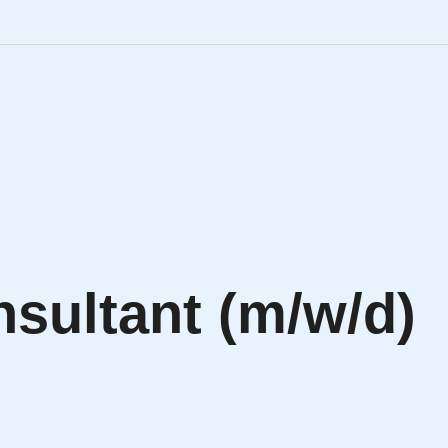
Engineering Personalve
Life Sciences Personal
SAP Personalvermittlu
IT Personalvermittlung
sultant (m/w/d)
HR:LAB Lösungen
Karriere bei APRIORI