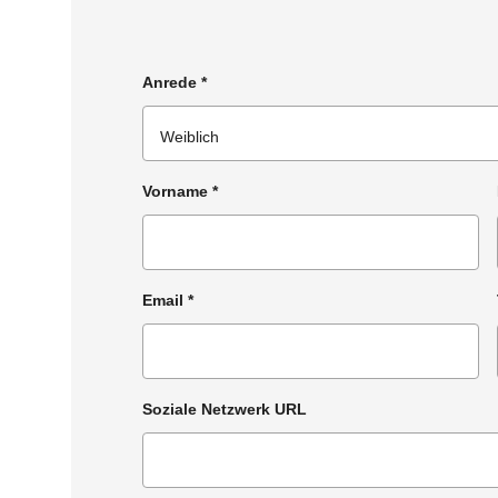
Anrede
*
Vorname
*
Email
*
Soziale Netzwerk URL