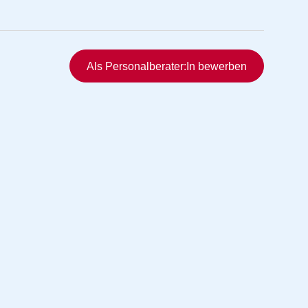
Schnellzugriff
Als Personalberater:In bewerben
rmittlung
vermittlung
ng