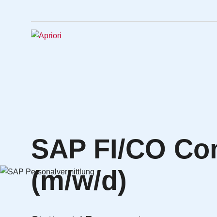
SAP FI/CO Con
(m/w/d)