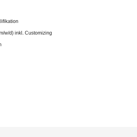
ifikation
m/w/d) inkl. Customizing
en