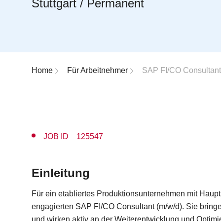
Stuttgart / Permanent
Breadcrumb-Navigation
Home
Für Arbeitnehmer
SAP FI/CO Consultant
JOB ID 125547
Einleitung
Für ein etabliertes Produktionsunternehmen mit Haupt
engagierten SAP FI/CO Consultant (m/w/d). Sie bringen
und wirken aktiv an der Weiterentwicklung und Opti