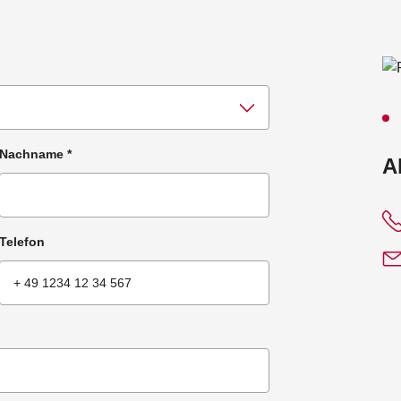
Nachname
*
:
A
Telefon