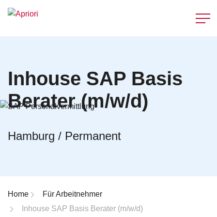
Schnellzu
Inhouse SAP Basis
Berater (m/w/d)
Hamburg / Permanent
Breadcrumb-Navigation
Home
Für Arbeitnehmer
Inhouse SAP Basis Berater (m/w/d)