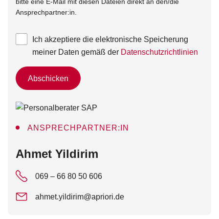
bitte eine E-Mail mit diesen Dateien direkt an den/die
Ansprechpartner:in.
Ich akzeptiere die elektronische Speicherung
meiner Daten gemäß der
Datenschutzrichtlinien
Abschicken
ANSPRECHPARTNER:IN
:
Ahmet Yildirim
069 – 66 80 50 606
ahmet.yildirim@apriori.de