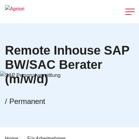
Schnellzu
Remote Inhouse SAP
BW/SAC Berater
(m/w/d)
/ Permanent
Breadcrumb-Navigation
Home
Für Arbeitnehmer