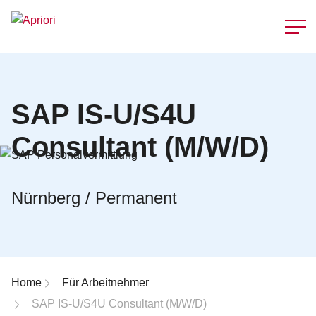
Schnellzu
SAP IS-U/S4U
Consultant (M/W/D)
Nürnberg / Permanent
Breadcrumb-Navigation
Home
Für Arbeitnehmer
SAP IS-U/S4U Consultant (M/W/D)