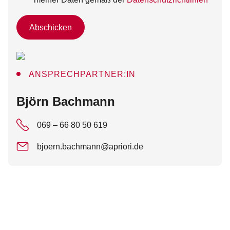
Abschicken
ANSPRECHPARTNER:IN
:
Björn Bachmann
069 – 66 80 50 619
bjoern.bachmann@apriori.de