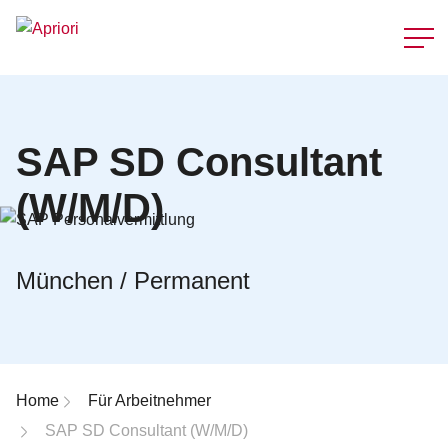
Schnellzu
SAP SD Consultant
(W/M/D)
München / Permanent
Breadcrumb-Navigation
Home
Für Arbeitnehmer
SAP SD Consultant (W/M/D)