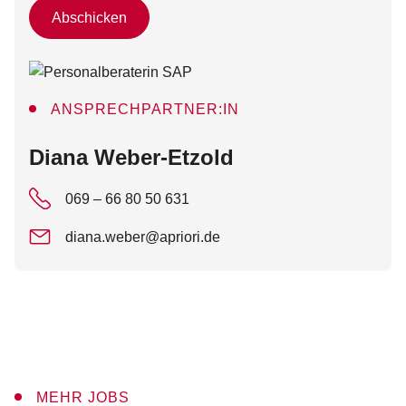
Abschicken
ANSPRECHPARTNER:IN
:
Diana Weber-Etzold
069 – 66 80 50 631
diana.weber@apriori.de
MEHR JOBS