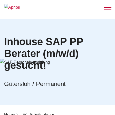
Schnellzu
Inhouse SAP PP
Berater (m/w/d)
gesucht!
Gütersloh / Permanent
Breadcrumb-Navigation
Home
Für Arbeitnehmer