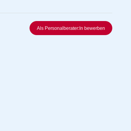
Schnellzugriff
Als Personalberater:In bewerben
rmittlung
vermittlung
ng