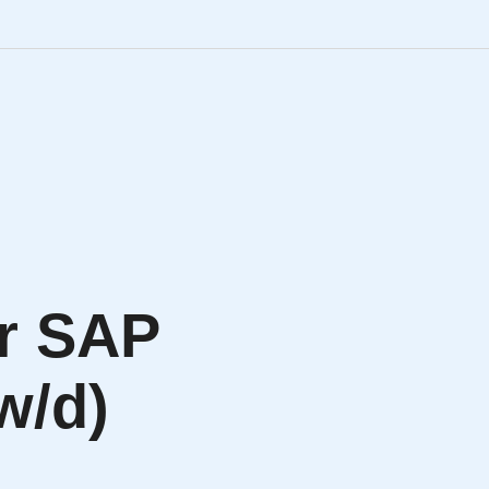
Engineering Personalve
Life Sciences Personal
SAP Personalvermittlu
IT Personalvermittlung
r SAP
HR:LAB Lösungen
w/d)
Karriere bei APRIORI