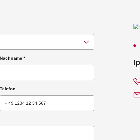
Nachname
*
:
I
Telefon