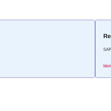
Re
SA
Mehr