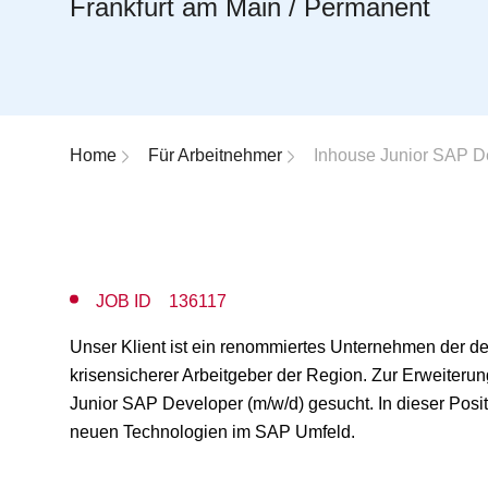
Frankfurt am Main / Permanent
Breadcrumb-Navigation
Home
Für Arbeitnehmer
Inhouse Junior SAP De
JOB ID 136117
Unser Klient ist ein renommiertes Unternehmen der d
krisensicherer Arbeitgeber der Region. Zur Erweiterun
Junior SAP Developer (m/w/d) gesucht. In dieser Posi
neuen Technologien im SAP Umfeld.