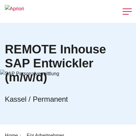
Schnellzu
REMOTE Inhouse
SAP Entwickler
(m/w/d)
Kassel / Permanent
Breadcrumb-Navigation
Home
Für Arbeitnehmer