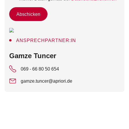
Abschicken
ANSPRECHPARTNER:IN
:
Gamze Tuncer
069 - 66 80 50 654
gamze.tuncer@apriori.de