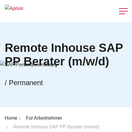
Schnellzu
Remote Inhouse SAP
PP Berater (m/w/d)
/ Permanent
Breadcrumb-Navigation
Home
Für Arbeitnehmer
Remote Inhouse SAP PP Berater (m/w/d)