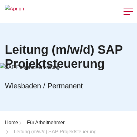
Schnellzu
Leitung (m/w/d) SAP
Projektsteuerung
Wiesbaden / Permanent
Breadcrumb-Navigation
Home
Für Arbeitnehmer
Leitung (m/w/d) SAP Projektsteuerung