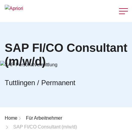
Schnellzu
SAP FI/CO Consultant
(m/w/d)
Tuttlingen / Permanent
Breadcrumb-Navigation
Home
Für Arbeitnehmer
SAP FI/CO Consultant (m/w/d)