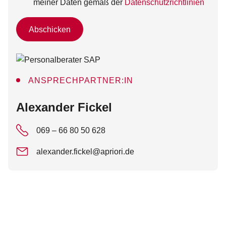
meiner Daten gemäß der
Datenschutzrichtlinien
Abschicken
ANSPRECHPARTNER:IN
:
Alexander Fickel
069 – 66 80 50 628
alexander.fickel@apriori.de