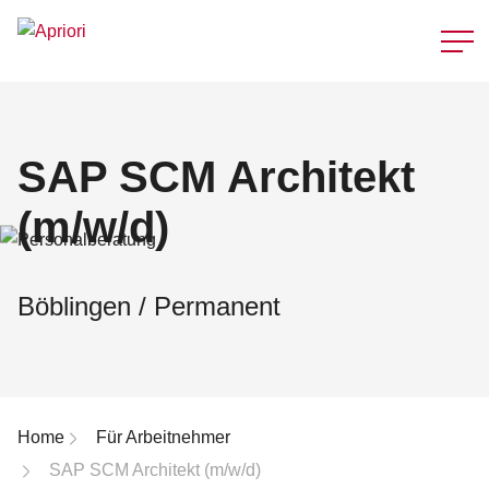
Schnellzu
SAP SCM Architekt
(m/w/d)
Böblingen / Permanent
Breadcrumb-Navigation
Home
Für Arbeitnehmer
SAP SCM Architekt (m/w/d)