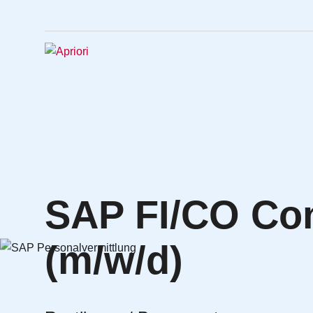
SAP FI/CO Con
(m/w/d)