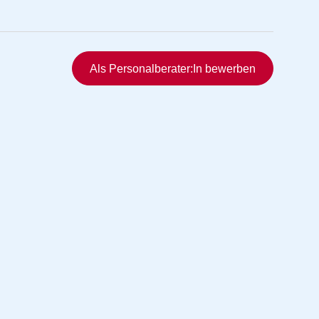
Schnellzugriff
Als Personalberater:In bewerben
rmittlung
vermittlung
ng