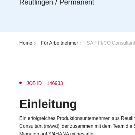
Reutlingen / Permanent
Breadcrumb-Navigation
Home
Für Arbeitnehmer
SAP FI/CO Consultant
JOB ID 146933
Einleitung
Ein erfolgreiches Produktionsunternehmen aus Reutl
Consultant (m/w/d), der zusammen mit dem Team die S
Migration auf S/4HANA mitgestaltet.