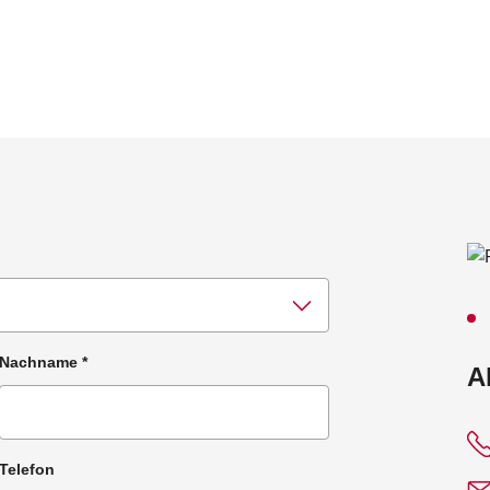
Nachname
*
:
A
Telefon