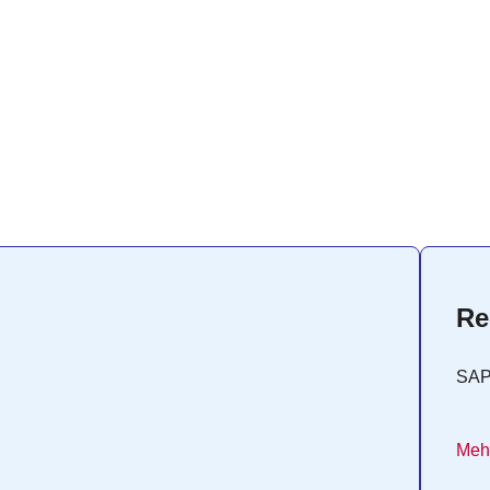
Re
SA
Mehr