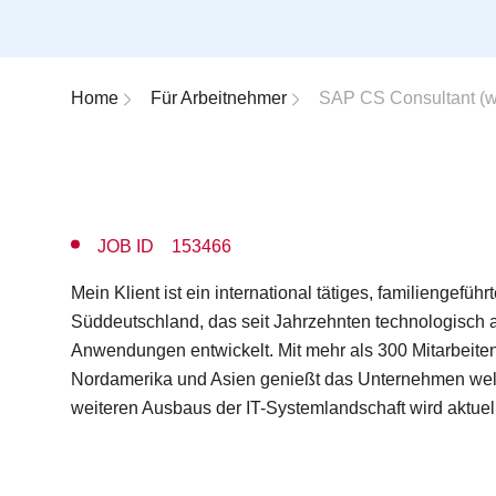
Breadcrumb-Navigation
Home
Für Arbeitnehmer
SAP CS Consultant (w
JOB ID 153466
Mein Klient ist ein international tätiges, familiengefü
Süddeutschland, das seit Jahrzehnten technologisch a
Anwendungen entwickelt. Mit mehr als 300 Mitarbeite
Nordamerika und Asien genießt das Unternehmen welt
weiteren Ausbaus der IT-Systemlandschaft wird aktuel