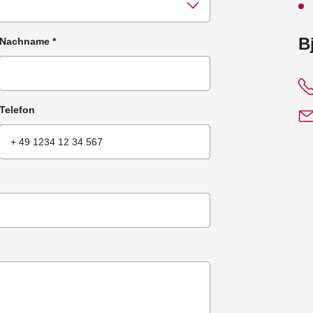
:
B
Nachname
*
Telefon