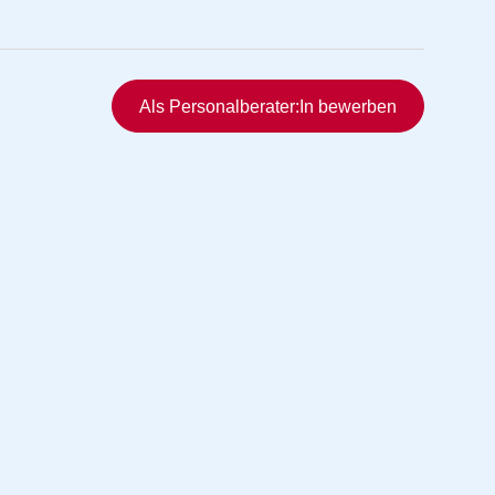
Schnellzugriff
Als Personalberater:In bewerben
rmittlung
vermittlung
ng