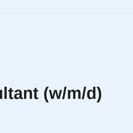
Engineering Personalve
Life Sciences Personal
SAP Personalvermittlu
IT Personalvermittlung
tant (w/m/d)
HR:LAB Lösungen
Karriere bei APRIORI