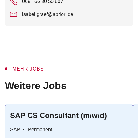
069 - 66 80 50 607
isabel.graef@apriori.de
MEHR JOBS
:
Weitere Jobs
SAP CS Consultant (m/w/d)
SAP
·
Permanent