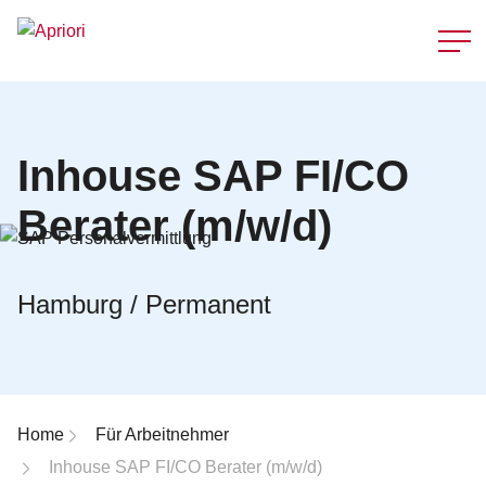
Schnellzu
Inhouse SAP FI/CO
Berater (m/w/d)
Hamburg / Permanent
Breadcrumb-Navigation
Home
Für Arbeitnehmer
Inhouse SAP FI/CO Berater (m/w/d)