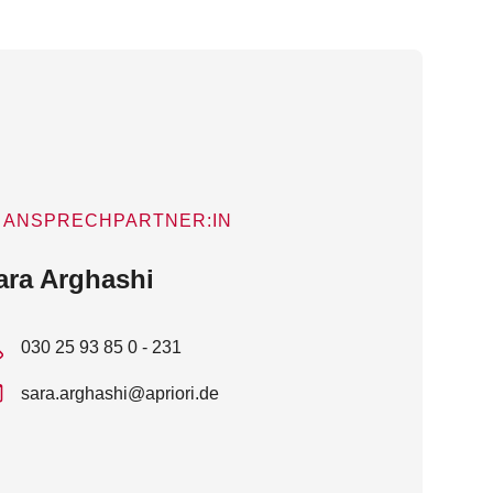
ANSPRECHPARTNER:IN
ara Arghashi
030 25 93 85 0 - 231
sara.arghashi@apriori.de