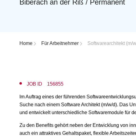
Biberach an der Riß / Permanent
Breadcrumb-Navigation
Home
Für Arbeitnehmer
Softwarearchitekt (m/w/
JOB ID 156855
Im Auftrag eines der führenden Softwareentwicklungs
Suche nach einem Software Architekt (m/w/d). Das Un
und entwickelt unterschiedliche Softwaremodule für d
Zu den Benefits gehört neben der Entwicklung von in
auch ein attraktives Gehaltspaket, f
lexible Arbeitszeit