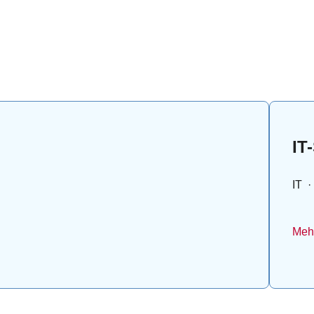
IT
IT
·
Mehr