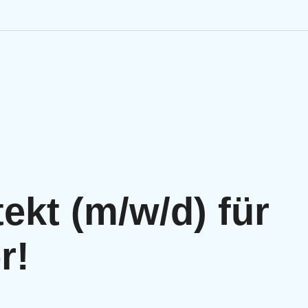
Engineering Personalve
Life Sciences Personal
SAP Personalvermittlu
IT Personalvermittlung
ekt (m/w/d) für
HR:LAB Lösungen
r!
Karriere bei APRIORI