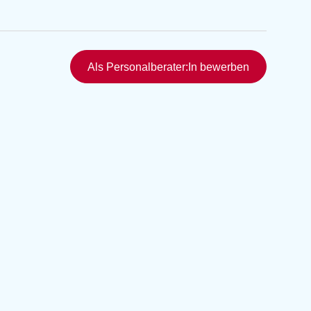
Schnellzugriff
Als Personalberater:In bewerben
rmittlung
vermittlung
ng