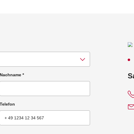
:
S
Nachname
*
Telefon