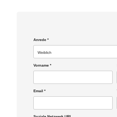
Anrede
*
Vorname
*
Email
*
Soziale Netzwerk URL