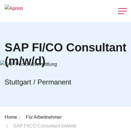
Schnellzu
SAP FI/CO Consultant
(m/w/d)
Stuttgart / Permanent
Breadcrumb-Navigation
Home
Für Arbeitnehmer
SAP FI/CO Consultant (m/w/d)