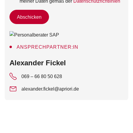
meiner Daten gemäß der
Datenschutzrichtlinien
Abschicken
ANSPRECHPARTNER:IN
:
Alexander Fickel
069 – 66 80 50 628
alexander.fickel@apriori.de