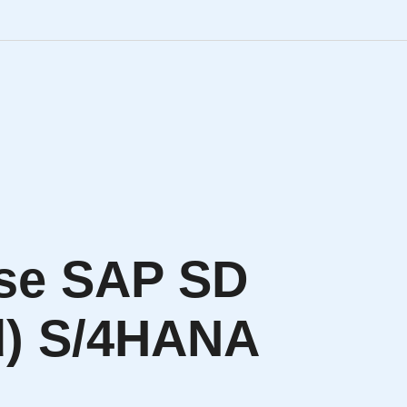
Engineering Personalve
Life Sciences Personal
SAP Personalvermittlu
IT Personalvermittlung
se SAP SD
HR:LAB Lösungen
d) S/4HANA
Karriere bei APRIORI