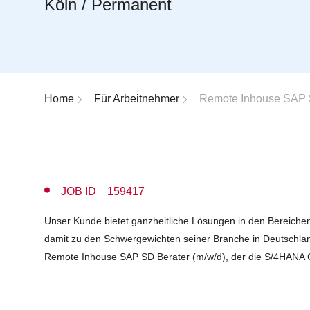
Köln / Permanent
Breadcrumb-Navigation
Home
Für Arbeitnehmer
Remote Inhouse SAP 
JOB ID 159417
Unser Kunde bietet ganzheitliche Lösungen in den Bereichen
damit zu den Schwergewichten seiner Branche in Deutschla
Remote Inhouse SAP SD Berater (m/w/d), der die S/4HANA C