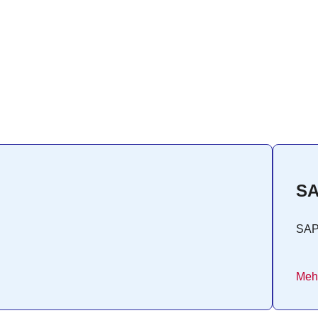
SA
SA
Mehr