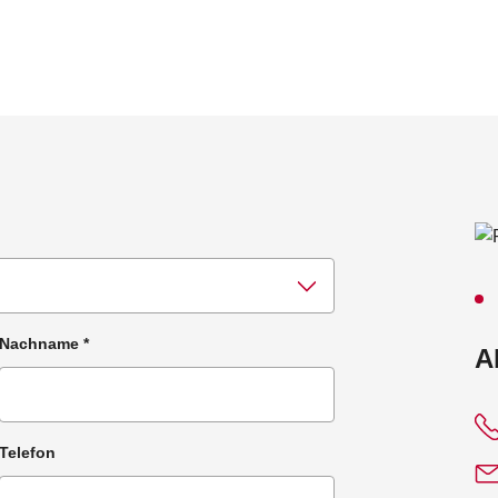
Nachname
*
:
A
Telefon