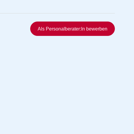
Schnellzugriff
Als Personalberater:In bewerben
rmittlung
vermittlung
ng