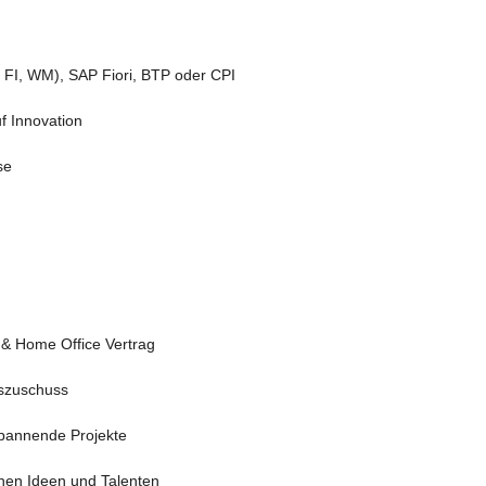
 FI, WM), SAP Fiori, BTP oder CPI
f Innovation
se
b & Home Office Vertrag
gszuschuss
spannende Projekte
einen Ideen und Talenten