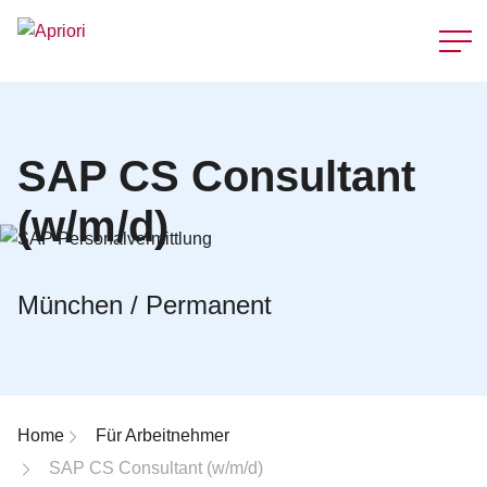
Schnellzu
SAP CS Consultant
(w/m/d)
München / Permanent
Breadcrumb-Navigation
Home
Für Arbeitnehmer
SAP CS Consultant (w/m/d)