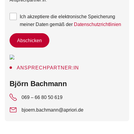
Ansprechpartner:in.
Ich akzeptiere die elektronische Speicherung
meiner Daten gemäß der
Datenschutzrichtlinien
Abschicken
ANSPRECHPARTNER:IN
:
Björn Bachmann
069 – 66 80 50 619
bjoern.bachmann@apriori.de