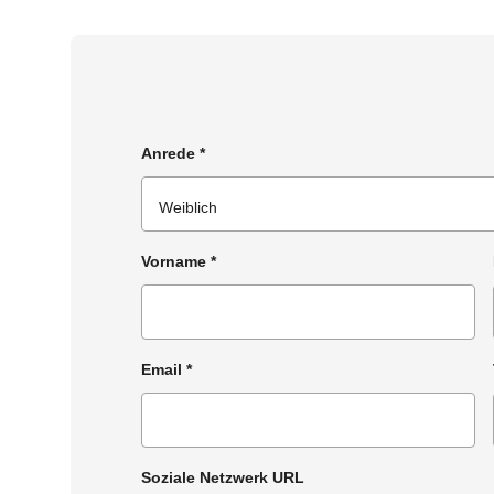
Anrede
*
Vorname
*
Email
*
Soziale Netzwerk URL