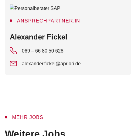
ANSPRECHPARTNER:IN
:
Alexander Fickel
069 – 66 80 50 628
alexander.fickel@apriori.de
MEHR JOBS
:
Weitere Jobs