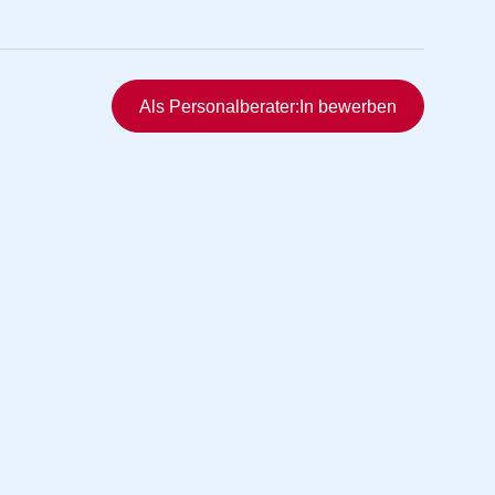
Schnellzugriff
Als Personalberater:In bewerben
rmittlung
vermittlung
ng