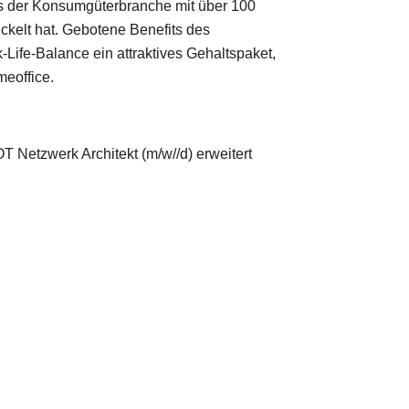
s der Konsumgüterbranche mit über 100
ckelt hat. Gebotene Benefits des
ife-Balance ein attraktives Gehaltspaket,
eoffice.
 Netzwerk Architekt (m/w//d) erweitert