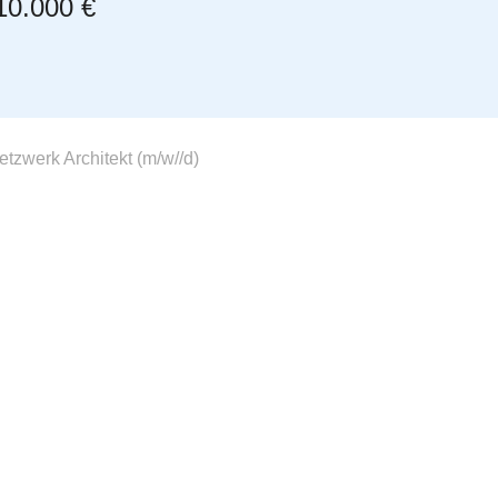
10.000 €
zwerk Architekt (m/w//d)