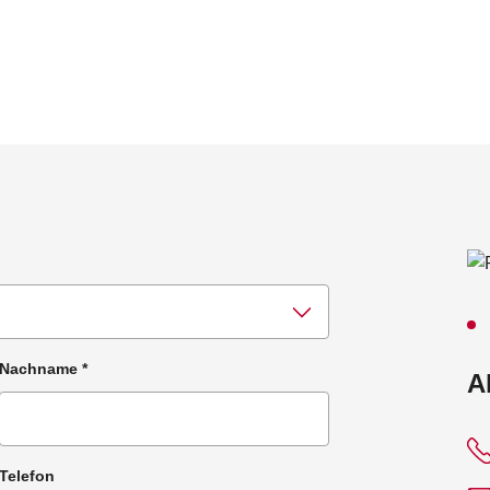
Nachname
*
:
A
Telefon