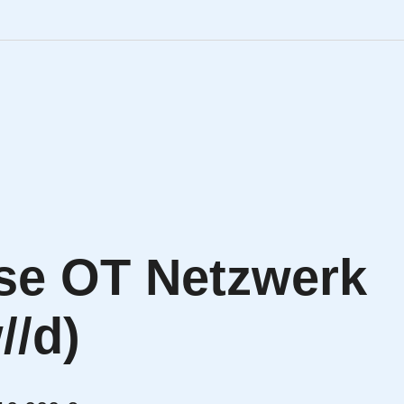
Engineering Personalve
Life Sciences Personal
SAP Personalvermittlu
IT Personalvermittlung
se OT Netzwerk
HR:LAB Lösungen
//d)
Karriere bei APRIORI