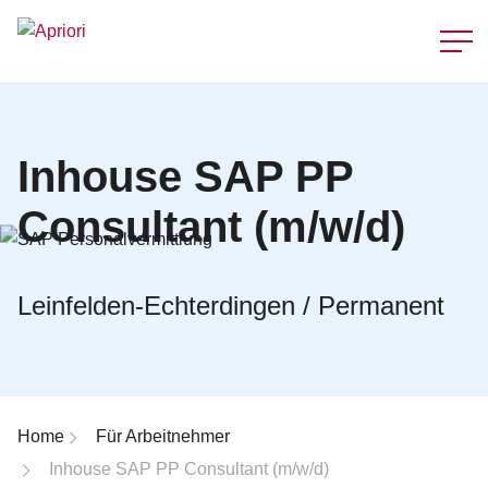
Schnellzu
Inhouse SAP PP
Consultant (m/w/d)
Leinfelden-Echterdingen / Permanent
Breadcrumb-Navigation
Home
Für Arbeitnehmer
Inhouse SAP PP Consultant (m/w/d)