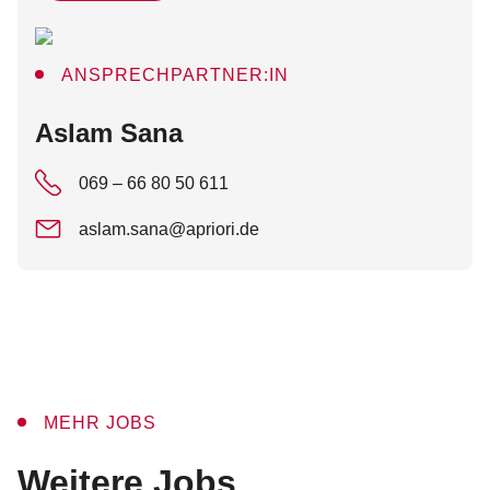
ANSPRECHPARTNER:IN
:
Aslam Sana
069 – 66 80 50 611
aslam.sana@apriori.de
MEHR JOBS
:
Weitere Jobs