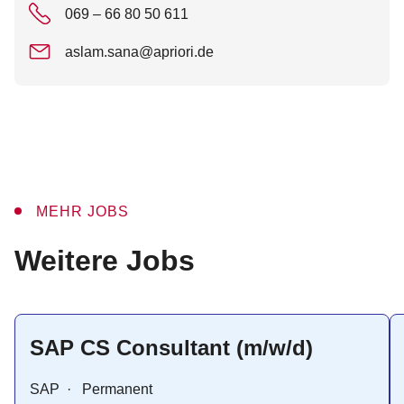
069 – 66 80 50 611
aslam.sana@apriori.de
MEHR JOBS
:
Weitere Jobs
SAP CS Consultant (m/w/d)
SAP
·
Permanent