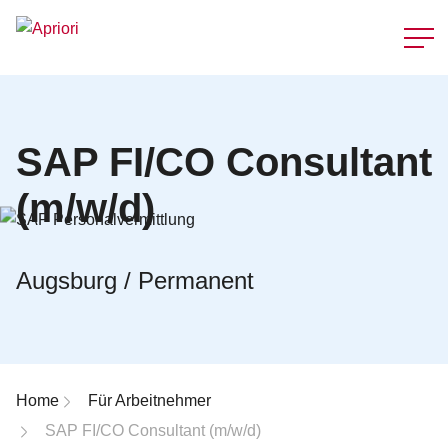
Schnellzu
SAP FI/CO Consultant
(m/w/d)
Augsburg / Permanent
Breadcrumb-Navigation
Home
Für Arbeitnehmer
SAP FI/CO Consultant (m/w/d)