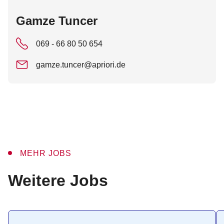
:
Gamze Tuncer
069 - 66 80 50 654
gamze.tuncer@apriori.de
MEHR JOBS
:
Weitere Jobs