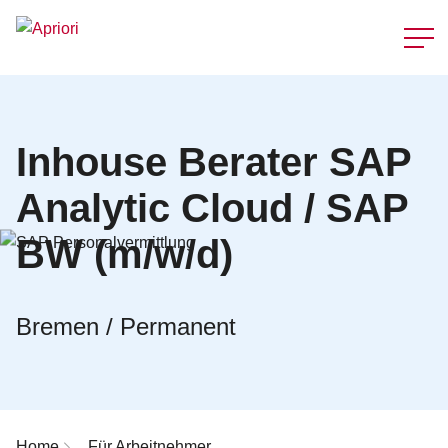
Schnellzu
Inhouse Berater SAP
Analytic Cloud / SAP
BW (m/w/d)
Bremen / Permanent
Breadcrumb-Navigation
Home
Für Arbeitnehmer