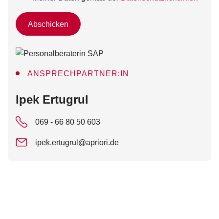
Abschicken
ANSPRECHPARTNER:IN
:
Ipek Ertugrul
069 - 66 80 50 603
ipek.ertugrul@apriori.de