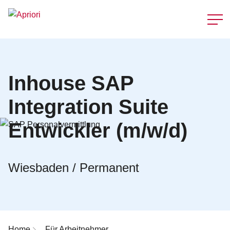
Schnellzu
Inhouse SAP
Integration Suite
Entwickler (m/w/d)
Wiesbaden / Permanent
Breadcrumb-Navigation
Home
Für Arbeitnehmer