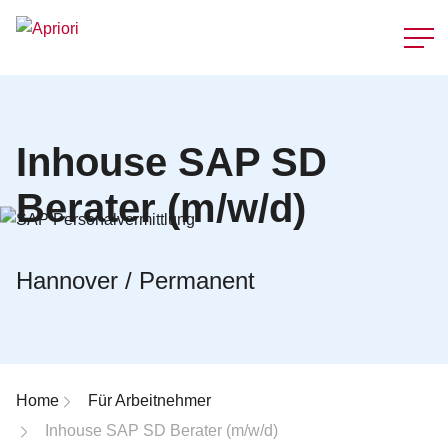
Schnellzu
Inhouse SAP SD
Berater (m/w/d)
Hannover / Permanent
Breadcrumb-Navigation
Home
Für Arbeitnehmer
Inhouse SAP SD Berater (m/w/d)