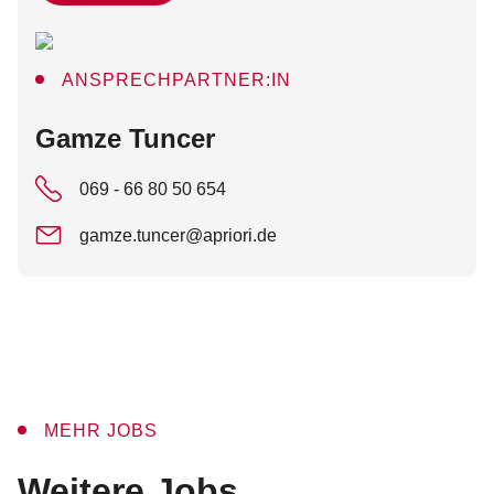
ANSPRECHPARTNER:IN
:
Gamze Tuncer
069 - 66 80 50 654
gamze.tuncer@apriori.de
MEHR JOBS
:
Weitere Jobs