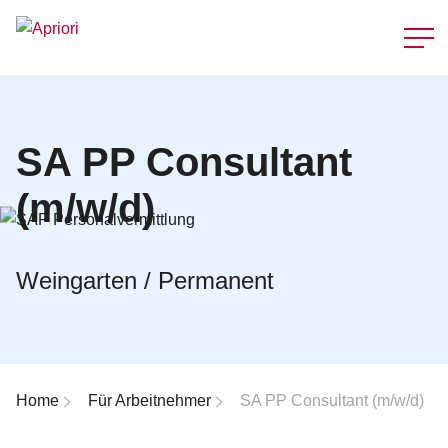
Schnellzu
SA PP Consultant
(m/w/d)
Weingarten / Permanent
Breadcrumb-Navigation
Home
Für Arbeitnehmer
SA PP Consultant (m/w/d)