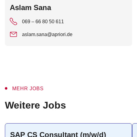
:
Aslam Sana
069 – 66 80 50 611
aslam.sana@apriori.de
MEHR JOBS
:
Weitere Jobs
SAP CS Consultant (m/w/d)