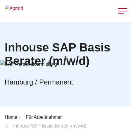
Schnellzu
Inhouse SAP Basis
Berater (m/w/d)
Hamburg / Permanent
Breadcrumb-Navigation
Home
Für Arbeitnehmer
Inhouse SAP Basis Berater (m/w/d)