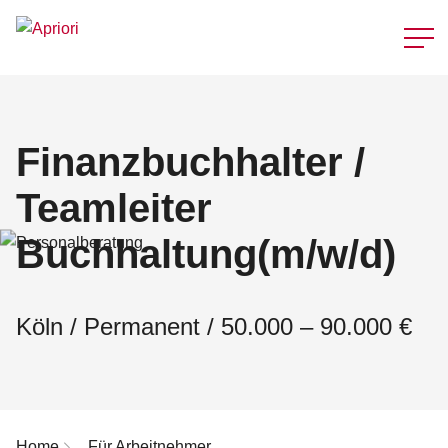
Schnellzu
Finanzbuchhalter /
Teamleiter
Buchhaltung(m/w/d)
Köln / Permanent / 50.000 – 90.000 €
Breadcrumb-Navigation
Home
Für Arbeitnehmer