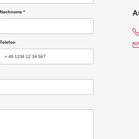
:
A
Nachname
*
Telefon