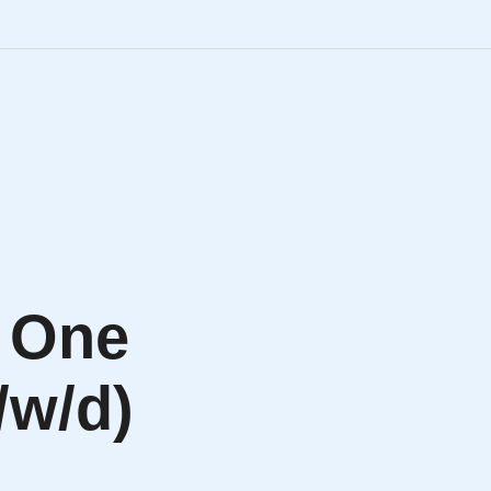
Engineering Personalve
Life Sciences Personal
SAP Personalvermittlu
IT Personalvermittlung
 One
HR:LAB Lösungen
/w/d)
Karriere bei APRIORI