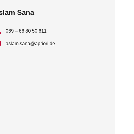
slam Sana
069 – 66 80 50 611
aslam.sana@apriori.de