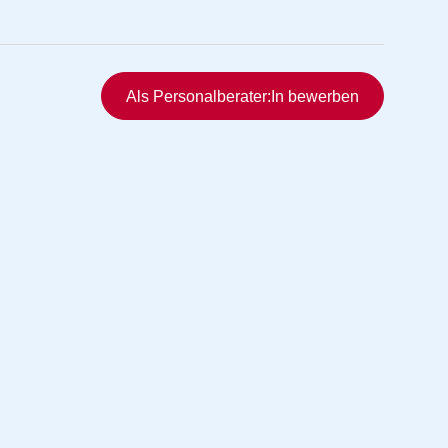
Schnellzugriff
Als Personalberater:In bewerben
rmittlung
vermittlung
ng