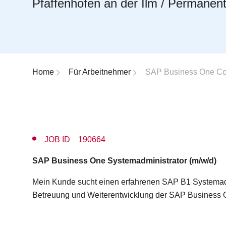
Pfaffenhofen an der Ilm / Permanen
Breadcrumb-Navigation
Home
Für Arbeitnehmer
SAP Business One Con
JOB ID 190664
SAP Business One Systemadministrator (m/w/d)
Mein Kunde sucht einen erfahrenen SAP B1 Systemadmi
Betreuung und Weiterentwicklung der SAP Business 