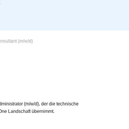
t
sultant (m/w/d)
nistrator (m/w/d), der die technische
One Landschaft übernimmt.