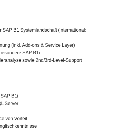
r SAP B1 Systemlandschaft (international:
anung (inkl. Add-ons & Service Layer)
nsbesondere SAP B1i
leranalyse sowie 2nd/3rd-Level-Support
d SAP B1i
QL Server
e von Vorteil
Englischkenntnisse