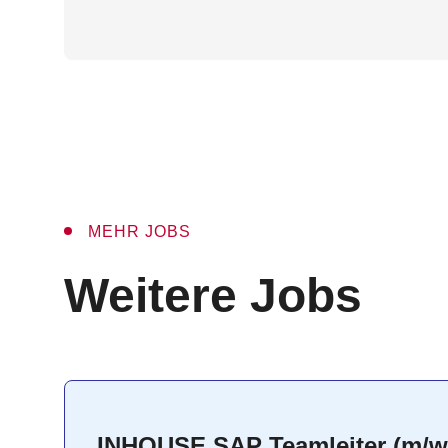
MEHR JOBS
:
Weitere Jobs
INHOUSE SAP Teamleiter (m/w