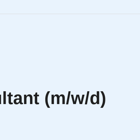
Engineering Personalve
Life Sciences Personal
SAP Personalvermittlu
IT Personalvermittlung
tant (m/w/d)
HR:LAB Lösungen
Karriere bei APRIORI