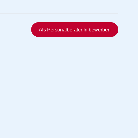
Schnellzugriff
Als Personalberater:In bewerben
rmittlung
vermittlung
ng