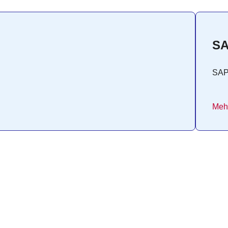
SA
SA
Mehr