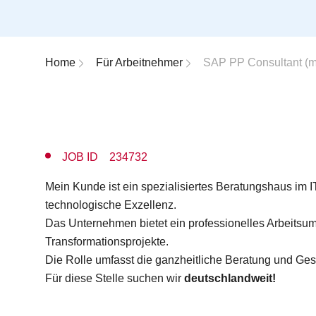
Breadcrumb-Navigation
Home
Für Arbeitnehmer
SAP PP Consultant (m
JOB ID 234732
Mein Kunde ist ein spezialisiertes Beratungshaus im I
technologische Exzellenz.
Das Unternehmen bietet ein professionelles Arbeitsumf
Transformationsprojekte.
Die Rolle umfasst die ganzheitliche Beratung und Ge
Für diese Stelle suchen wir
deutschlandweit!