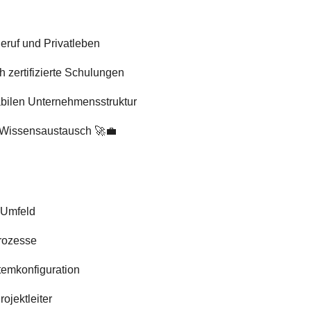
Beruf und Privatleben
 zertifizierte Schulungen
abilen Unternehmensstruktur
f Wissensaustausch 🚀💼
-Umfeld
rozesse
temkonfiguration
ojektleiter