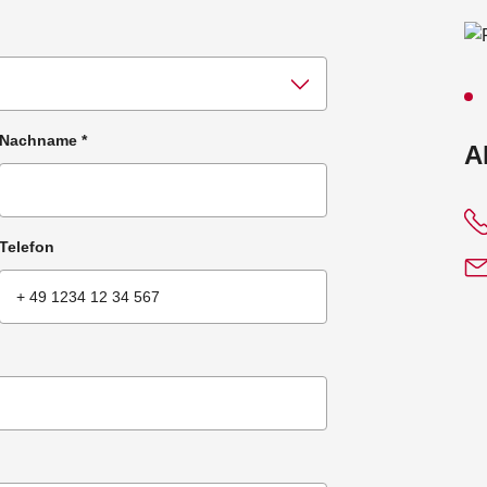
Nachname
*
:
A
Telefon