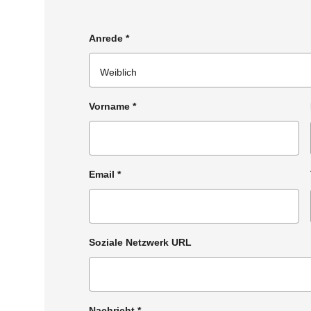
Anrede
*
Vorname
*
Email
*
Soziale Netzwerk URL
Nachricht
*