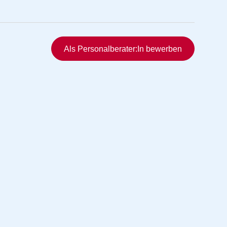
Schnellzugriff
Als Personalberater:In bewerben
rmittlung
vermittlung
ng