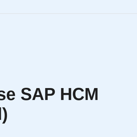
Engineering Personalve
Life Sciences Personal
SAP Personalvermittlu
IT Personalvermittlung
use SAP HCM
HR:LAB Lösungen
)
Karriere bei APRIORI