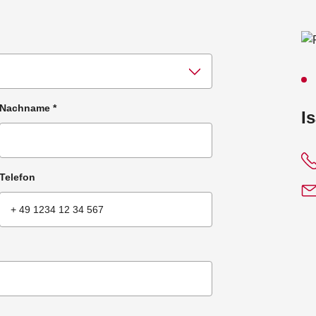
Nachname
*
:
I
Telefon