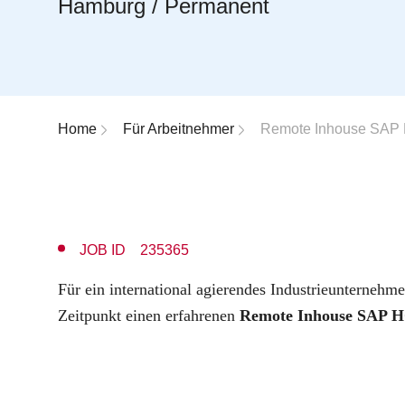
Hamburg / Permanent
Breadcrumb-Navigation
Home
Für Arbeitnehmer
Remote Inhouse SAP H
JOB ID 235365
Für ein international agierendes Industrieunterneh
Zeitpunkt einen erfahrenen
Remote Inhouse SAP H