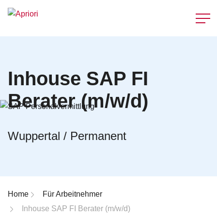
Schnellzu
Inhouse SAP FI
Berater (m/w/d)
Wuppertal / Permanent
Breadcrumb-Navigation
Home
Für Arbeitnehmer
Inhouse SAP FI Berater (m/w/d)