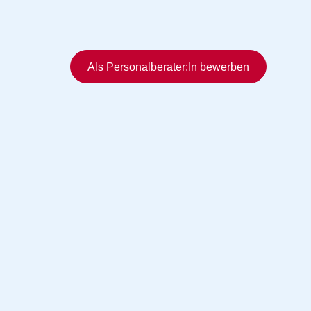
Schnellzugriff
Als Personalberater:In bewerben
rmittlung
vermittlung
ng