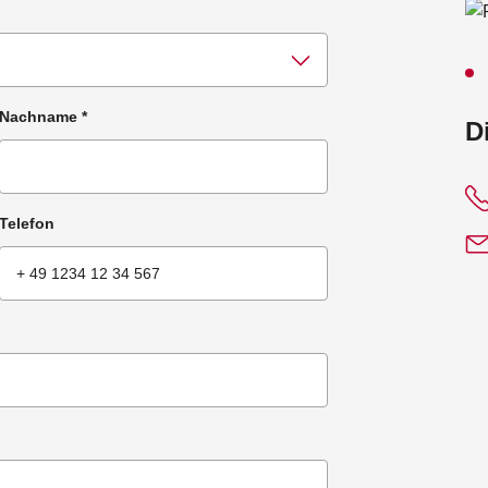
Nachname
*
:
D
Telefon