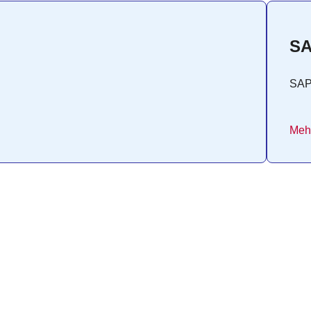
SA
SA
Mehr