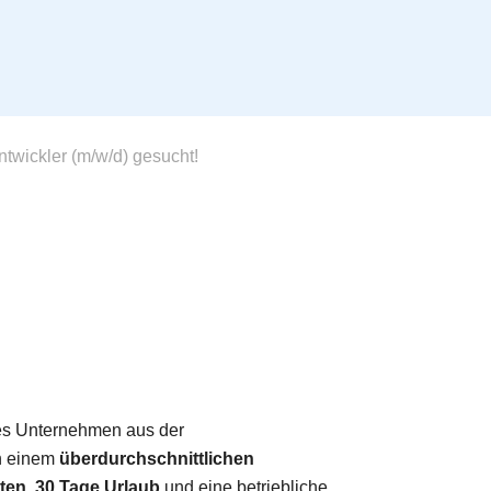
twickler (m/w/d) gesucht!
tes Unternehmen aus der
n einem
überdurchschnittlichen
iten, 30 Tage Urlaub
und eine betriebliche