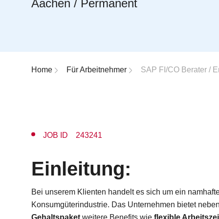
Aachen / Permanent
Breadcrumb-Navigation
Home
Für Arbeitnehmer
SAP FI/CO Berater / En
JOB ID 243241
Einleitung:
Bei unserem Klienten handelt es sich um ein namhaf
Konsumgüterindustrie. Das Unternehmen bietet nebe
Gehaltspaket
weitere Benefits wie
flexible Arbeitsze