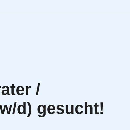
Engineering Personalve
Life Sciences Personal
SAP Personalvermittlu
IT Personalvermittlung
ater /
HR:LAB Lösungen
/w/d) gesucht!
Karriere bei APRIORI