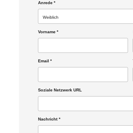
Anrede
*
Vorname
*
Email
*
Soziale Netzwerk URL
Nachricht
*