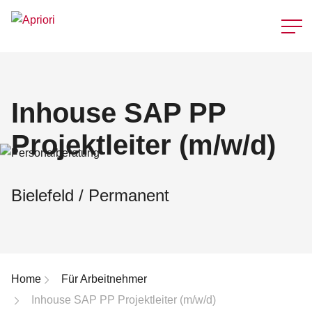
Schnellzu
Inhouse SAP PP
Projektleiter (m/w/d)
Bielefeld / Permanent
Breadcrumb-Navigation
Home
Für Arbeitnehmer
Inhouse SAP PP Projektleiter (m/w/d)